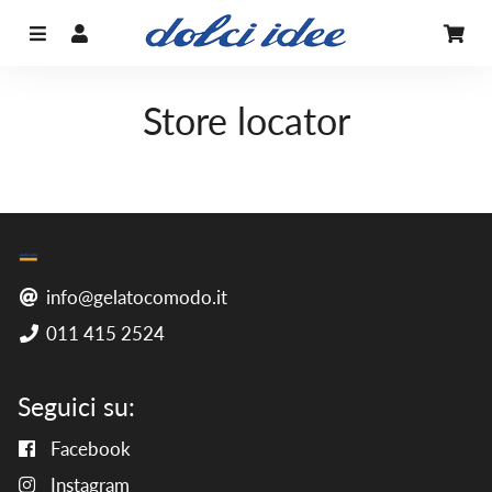
Menu
Accedi
Car
Store locator
info@gelatocomodo.it
011 415 2524
Seguici su:
Facebook
Instagram