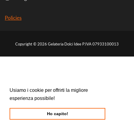
Policies
Free
Copyright © 2026
Gelateria Dolci Idee
P.IVA 07933100013
Shopify
Theme
D
Usiamo i cookie per offrirti la migliore
esperienza possibile!
Più informazioni.
Ho capito!