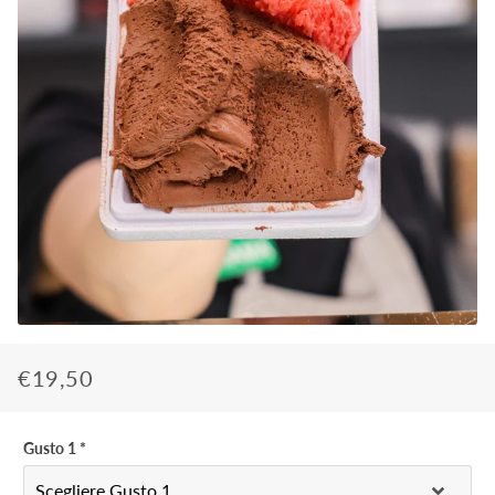
€19,50
Prezzo
Prezzo
di
scontato
listino
Gusto 1
*